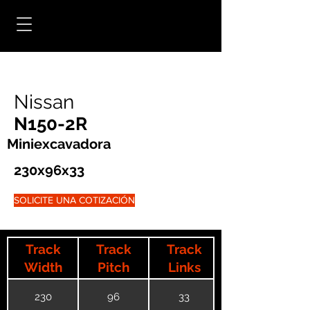
Nissan
N150-2R
Miniexcavadora
230x96x33
SOLICITE UNA COTIZACIÓN
Track
Track
Track
Width
Pitch
Links
230
96
33