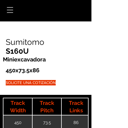
Sumitomo
S160U
Miniexcavadora
450x73.5x86
SOLICITE UNA COTIZACIÓN
Track
Track
Track
Width
Pitch
Links
450
73.5
86