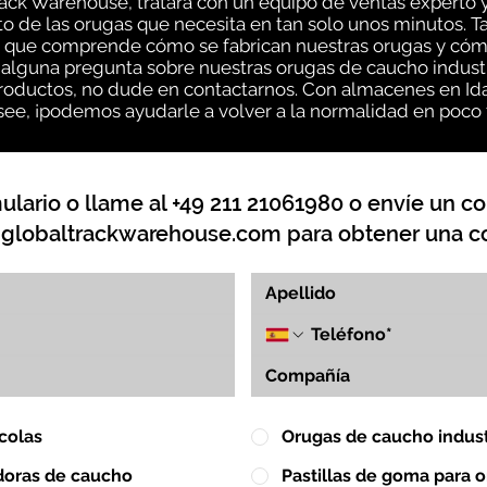
rack Warehouse, tratará con un equipo de ventas experto
 de las orugas que necesita en tan solo unos minutos. Ta
 que comprende cómo se fabrican nuestras orugas y cóm
 alguna pregunta sobre nuestras orugas de caucho industr
oductos, no dude en contactarnos. Con almacenes en Idah
ee, ¡podemos ayudarle a volver a la normalidad en poco
lario o llame al +49 211 21061980 o envíe un co
globaltrackwarehouse.com
para obtener una co
colas
Orugas de caucho indust
doras de caucho
Pastillas de goma para 