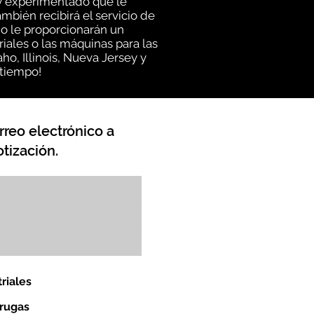
 y experimentado que le
mbién recibirá el servicio de
o le proporcionarán un
iales o las máquinas para las
o, Illinois, Nueva Jersey y
 tiempo!
rreo electrónico a
tización.
riales
orugas