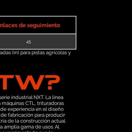
nlaces de seguimiento
45
as (in) para pistas agrícolas y
GTW?
erie industrial NXT. La línea
 máquinas CTL, trituradoras
de experiencia en el diseño
e fabricación para producir
ia de la construcción actual.
a amplia gama de usos. Al