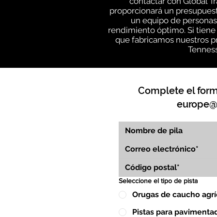
contactar con Global T
proporcionará un presupuesto
un equipo de personas
rendimiento óptimo. Si tiene
que fabricamos nuestros pr
Tenness
Complete el formu
europe@
Seleccione el tipo de pista
Orugas de caucho agrí
Pistas para pavimenta