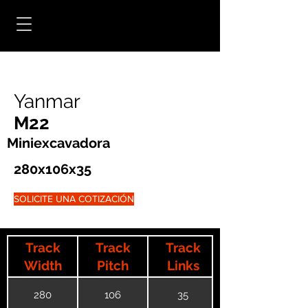
Yanmar
M22
Miniexcavadora
280x106x35
SOLICITE UNA COTIZACIÓN
Track
Track
Track
Width
Pitch
Links
280
106
35