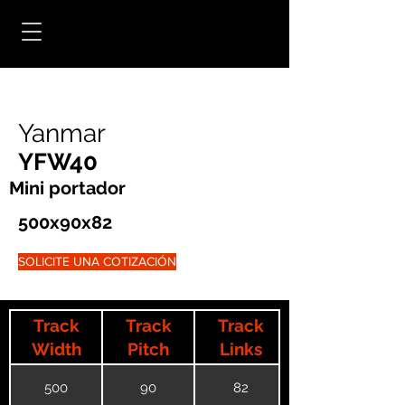
Yanmar
YFW40
Mini portador
500x90x82
SOLICITE UNA COTIZACIÓN
Track
Track
Track
Width
Pitch
Links
500
90
82